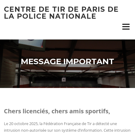
Aller
CENTRE DE TIR DE PARIS DE
au
LA POLICE NATIONALE
contenu
Menu
MESSAGE IMPORTANT
Chers licenciés, chers amis sportifs,
Le 20 octobre 2025, la Fédération Française de Tir a détecté une
intrusion non-autorisée sur son système d’information. Cette intrusion